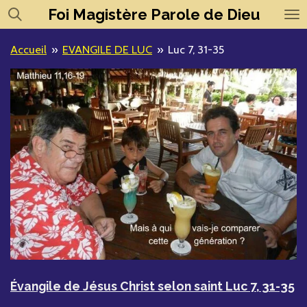
Foi
Magistère
Parole de Dieu
Passer
au
contenu
Accueil
»
EVANGILE DE LUC
»
Luc 7, 31-35
principal
Évangile de Jésus Christ selon saint Luc
7, 31-35