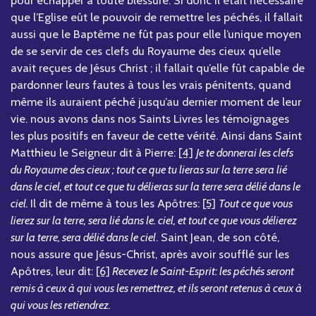
pour échapper à toute blessure. Si donc il était nécessaire
que l’Eglise eût le pouvoir de remettre les péchés, il fallait
aussi que le Baptême ne fût pas pour elle l’unique moyen
de se servir de ces clefs du Royaume des cieux qu’elle
avait reçues de Jésus Christ ; il fallait qu’elle fût capable de
pardonner leurs fautes à tous les vrais pénitents, quand
même ils auraient péché jusqu’au dernier moment de leur
vie. nous avons dans nos Saints Livres les témoignages
les plus positifs en faveur de cette vérité. Ainsi dans Saint
Matthieu le Seigneur dit à Pierre:
[4]
Je te donnerai les clefs
du Royaume des cieux ; tout ce que tu lieras sur la terre sera lié
dans le ciel, et tout ce que tu délieras sur la terre sera délié dans le
ciel.
Il dit de même à tous les Apôtres:
[5]
Tout ce que vous
lierez sur la terre, sera lié dans le. ciel, et tout ce que vous délierez
sur la terre, sera délié dans le ciel
. Saint Jean, de son côté,
nous assure que Jésus-Christ, après avoir soufflé sur les
Apôtres, leur dit:
[6]
Recevez le Saint-Esprit: les péchés seront
remis à ceux à qui vous les remettrez, et ils seront retenus à ceux à
qui vous les retiendrez.