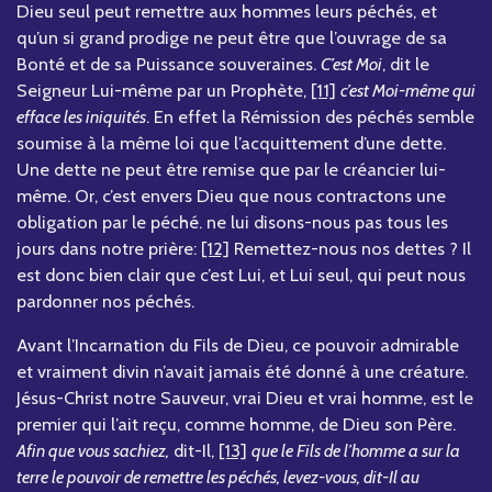
Dieu seul peut remettre aux hommes leurs péchés, et
qu’un si grand prodige ne peut être que l’ouvrage de sa
Bonté et de sa Puissance souveraines.
C’est Moi
, dit le
Seigneur Lui-même par un Prophète,
[11]
c’est Moi-même qui
efface les iniquités
. En effet la Rémission des péchés semble
soumise à la même loi que l’acquittement d’une dette.
Une dette ne peut être remise que par le créancier lui-
même. Or, c’est envers Dieu que nous contractons une
obligation par le péché. ne lui disons-nous pas tous les
jours dans notre prière:
[12]
Remettez-nous nos dettes ? Il
est donc bien clair que c’est Lui, et Lui seul, qui peut nous
pardonner nos péchés.
Avant l’Incarnation du Fils de Dieu, ce pouvoir admirable
et vraiment divin n’avait jamais été donné à une créature.
Jésus-Christ notre Sauveur, vrai Dieu et vrai homme, est le
premier qui l’ait reçu, comme homme, de Dieu son Père.
Afin que vous sachiez,
dit-Il,
[13]
que le Fils de l’homme a sur la
terre le pouvoir de remettre les péchés, levez-vous, dit-Il au