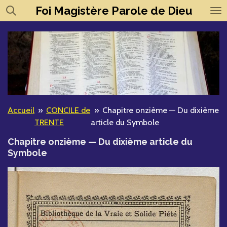
Foi
Magistère
Parole de Dieu
Passer
au
contenu
principal
Accueil
»
CONCILE de
»
Chapitre onzième — Du dixième
TRENTE
article du Symbole
Chapitre onzième — Du dixième article du
Symbole