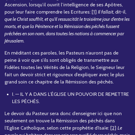
Ascension, lorsqu’il ouvrit l’intelligence de ses Apôtres,
pour leur faire comprendre les Ecritures:
[1]
Il fallait,
dit-il,
que le Christ souffrît, et qu’Il ressuscitât le troisième jour d’entre les
morts, et que la Pénitence et la Rémission des péchés fussent
prêchées en son nom, dans toutes les nations à commencer par
Jérusalem.
En méditant ces paroles, les Pasteurs n’auront pas de
peine à voir que s’ils sont obligés de transmettre aux
Fidèles toutes les Vérités de la Religion, le Seigneur leur
fait un devoir strict et rigoureux d’expliquer avec le plus
grand soin ce chapitre de la Rémission des péchés.
I. — IL Y A DANS L’ÉGLISE UN POUVOIR DE REMETTRE
LES PÉCHÉS.
Le devoir du Pasteur sera donc d’enseigner ici que non
seulement on trouve la Rémission des péchés dans
l’Eglise Catholique, selon cette prophétie d’Isaïe:
[2]
Le
peuple qui habitera dans son sein sera purifié de ses péchés,
mais