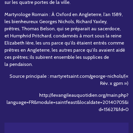
sur les quatre portes de la ville.
Martyrologe Romain : À Oxford en Angleterre, l’an 1589,
les bienheureux Georges Nichols, Richard Yaxley,
prêtres, Thomas Belson, qui se préparait au sacerdoce,
et Humphrid Pritchard, condamnés à mort sous la reine
Elizabeth Ière, les uns parce qu’ils étaient entrés comme
prêtres en Angleterre, les autres parce qu’ils avaient aidé
ces prêtres; ils subirent ensemble les supplices de
la pendaison.
Source principale : martyretsaint.com/george-nichols/(«
Rév. x gpm »)
http://levangileauquotidien.org/main.php?
language=FR&module=saintfeast&localdate=20140705&i
d=15627&fd=0