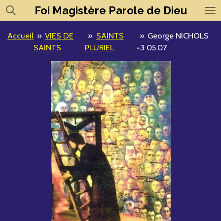
Foi
Magistère
Parole de Dieu
Passer
au
contenu
Accueil
»
VIES DE
»
SAINTS
»
George NICHOLS
principal
SAINTS
PLURIEL
+3 05.07