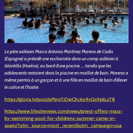
Le père salésien Marco Antonio Martínez Moreno de Cadix
(Espagne) a présidé une eucharistie dans un camp salésien à
Islantilla (Huelva), au bord d’une piscine. … tandis que les
adolescents restaient dans la piscine en maillot de bain. Morena a
même permis à un garçon et à une fille en maillot de bain d'élever
le calice et l'hostie.
https://gloria.tv/post/qMjnsTjDwChc6o9vQs9pkLzT8
https://www.lifesitenews.com/news/priest-offers-mass-
by-swimming-pool-for-childrens-summer-camp-in-
spain/?utm_source=most_recent&utm_campaign=usa