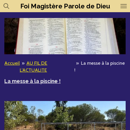
Foi
Magistère
Parole de Dieu
Passer
au
contenu
principal
Accueil
»
AU FIL DE
»
La messe à la piscine
L'ACTUALITE
!
La messe à la piscine !