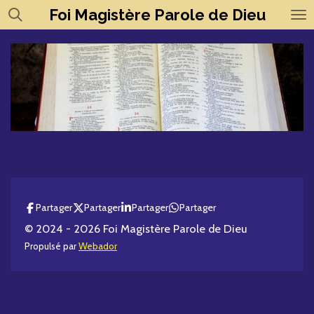
Foi
Magistère
Parole de Dieu
Passer
au
contenu
principal
Partager
Partager
Partager
Partager
© 2024 - 2026 Foi Magistère Parole de Dieu
Propulsé par
Webador