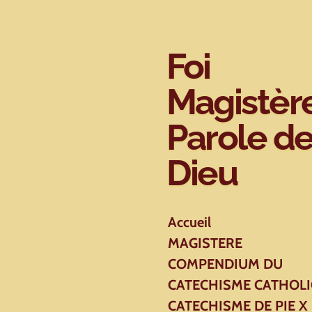
Passer
au
contenu
Foi
principal
Magistèr
Parole d
Dieu
Accueil
MAGISTERE
COMPENDIUM DU
CATECHISME CATHOL
CATECHISME DE PIE X