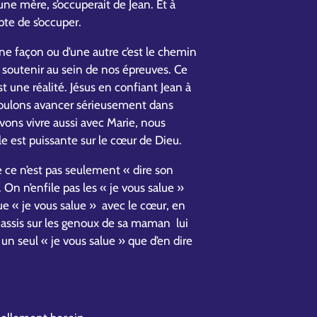
une mère, s’occuperait de Jean. Et à
pte de s’occuper.
d’une façon ou d’une autre c’est le chemin
s soutenir au sein de nos épreuves. Ce
est une réalité. Jésus en confiant Jean à
 voulons avancer sérieusement dans
evons vivre aussi avec Marie, nous
lle est puissante sur le cœur de Dieu.
e ce n’est pas seulement « dire son
. On n’enfile pas les « je vous salue »
ue « je vous salue » avec le cœur, en
assis sur les genoux de sa maman lui
i un seul « je vous salue » que d’en dire