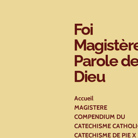
Passer
au
contenu
Foi
principal
Magistèr
Parole d
Dieu
Accueil
MAGISTERE
COMPENDIUM DU
CATECHISME CATHOL
CATECHISME DE PIE X