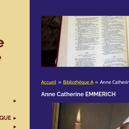
e
e
Accueil
»
Bibliothèque A
»
Anne Cather
Anne Catherine EMMERICH
IQUE