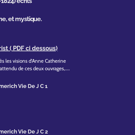
824) écrits
ne, et mystique.
ist ( PDF ci dessous)
ès les visions d'Anne Catherine
tendu de ces deux ouvrages,....
erich Vie De J C 1
erich Vie De J C 2