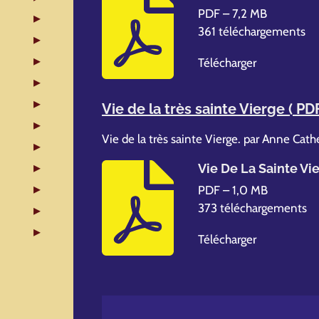
PDF – 7,2 MB
361 téléchargements
Télécharger
Vie de la très sainte Vierge
( PD
Vie de la très sainte Vierge. par Anne Cath
Vie De La Sainte Vi
PDF – 1,0 MB
373 téléchargements
Télécharger