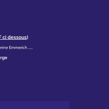
F ci dessous)
erine Emmerich .....
erge