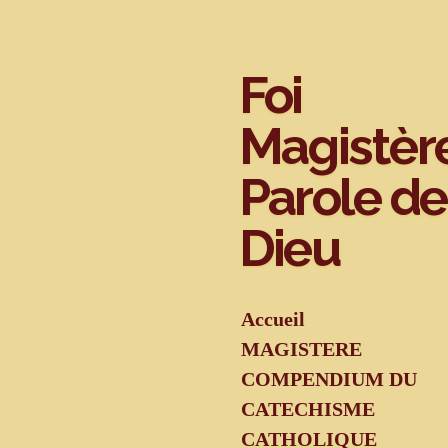
Passer
au
contenu
Foi
principal
Magistèr
Parole de
Dieu
Accueil
MAGISTERE
COMPENDIUM DU
CATECHISME
CATHOLIQUE