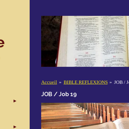
e
Accueil
»
BIBLE REFLEXIONS
»
JOB / 
JOB / Job 19