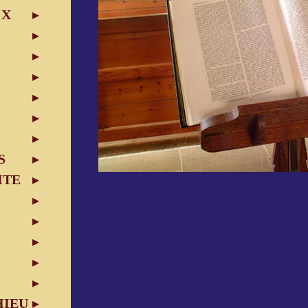
 X
S
S
ITE
HIEU