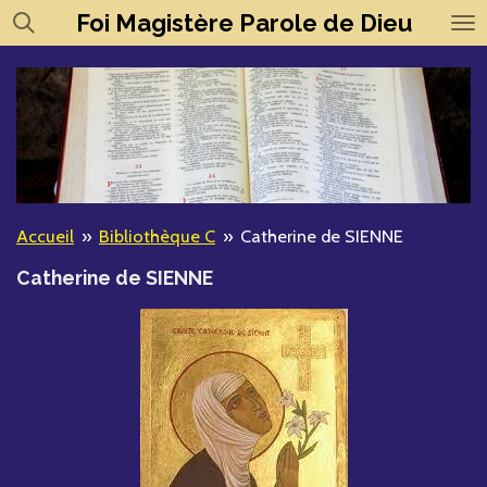
Foi
Magistère
Parole de Dieu
Passer
au
contenu
principal
Accueil
»
Bibliothèque C
»
Catherine de SIENNE
Catherine de SIENNE