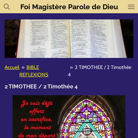
Foi
Magistère
Parole de Dieu
Passer
au
contenu
principal
Accueil
»
BIBLE
»
2 TIMOTHEE / 2 Timothée
REFLEXIONS
4
2 TIMOTHEE / 2 Timothée 4