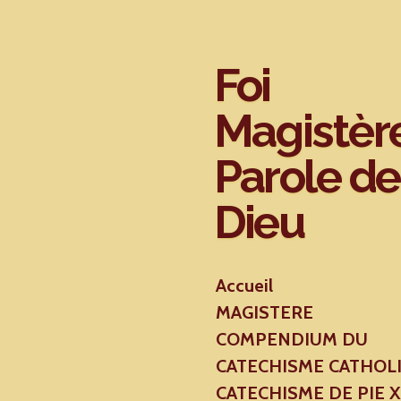
Passer
au
contenu
Foi
principal
Magistèr
Parole de
Dieu
Accueil
MAGISTERE
COMPENDIUM DU
CATECHISME CATHOL
CATECHISME DE PIE 