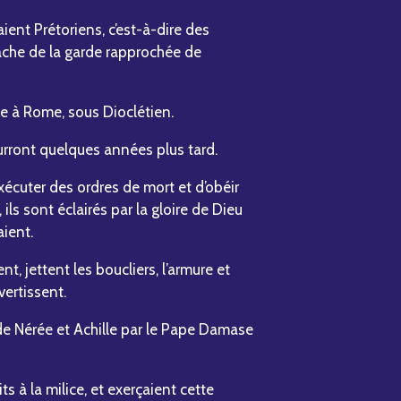
aient Prétoriens, c’est-à-dire des
tâche de la garde rapprochée de
le à Rome, sous Dioclétien.
ourront quelques années plus tard.
écuter des ordres de mort et d’obéir
ls sont éclairés par la gloire de Dieu
aient.
nt, jettent les boucliers, l’armure et
vertissent.
 de Nérée et Achille par le Pape Damase
its à la milice, et exerçaient cette