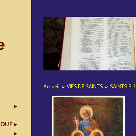
e
Accueil
»
VIES DE SAINTS
»
SAINTS PL
IQUE
X