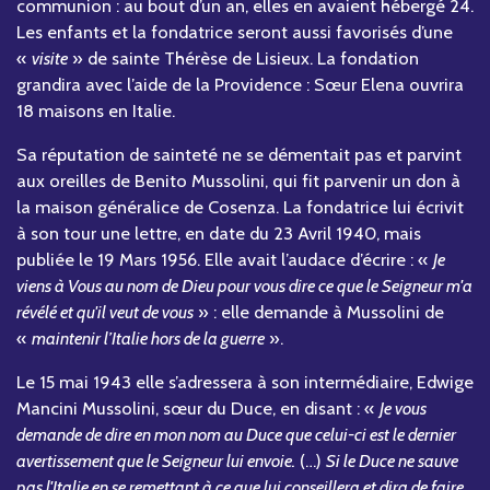
communion : au bout d’un an, elles en avaient hébergé 24.
Les enfants et la fondatrice seront aussi favorisés d’une
«
visite
» de sainte Thérèse de Lisieux. La fondation
grandira avec l’aide de la Providence : Sœur Elena ouvrira
18 maisons en Italie.
Sa réputation de sainteté ne se démentait pas et parvint
aux oreilles de Benito Mussolini, qui fit parvenir un don à
la maison généralice de Cosenza. La fondatrice lui écrivit
à son tour une lettre, en date du 23 Avril 1940, mais
publiée le 19 Mars 1956. Elle avait l’audace d’écrire : «
Je
viens à Vous au nom de Dieu pour vous dire ce que le Seigneur m'a
révélé et qu'il veut de vous
» : elle demande à Mussolini de
«
maintenir l’Italie hors de la guerre
».
Le 15 mai 1943 elle s’adressera à son intermédiaire, Edwige
Mancini Mussolini, sœur du Duce, en disant : «
Je vous
demande de dire en mon nom au Duce que celui-ci est le dernier
avertissement que le Seigneur lui envoie.
(…)
Si le Duce ne sauve
pas l'Italie en se remettant à ce que lui conseillera et dira de faire