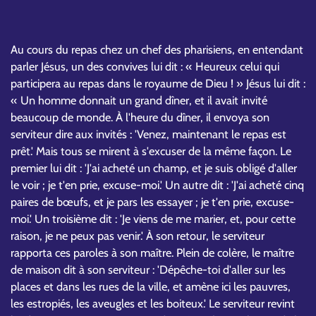
Au cours du repas chez un chef des pharisiens, en entendant
parler Jésus, un des convives lui dit : « Heureux celui qui
participera au repas dans le royaume de Dieu ! » Jésus lui dit :
« Un homme donnait un grand dîner, et il avait invité
beaucoup de monde. À l'heure du dîner, il envoya son
serviteur dire aux invités : 'Venez, maintenant le repas est
prêt.' Mais tous se mirent à s'excuser de la même façon. Le
premier lui dit : 'J'ai acheté un champ, et je suis obligé d'aller
le voir ; je t'en prie, excuse-moi.' Un autre dit : 'J'ai acheté cinq
paires de bœufs, et je pars les essayer ; je t'en prie, excuse-
moi.' Un troisième dit : 'Je viens de me marier, et, pour cette
raison, je ne peux pas venir.' À son retour, le serviteur
rapporta ces paroles à son maître. Plein de colère, le maître
de maison dit à son serviteur : 'Dépêche-toi d'aller sur les
places et dans les rues de la ville, et amène ici les pauvres,
les estropiés, les aveugles et les boiteux.' Le serviteur revint