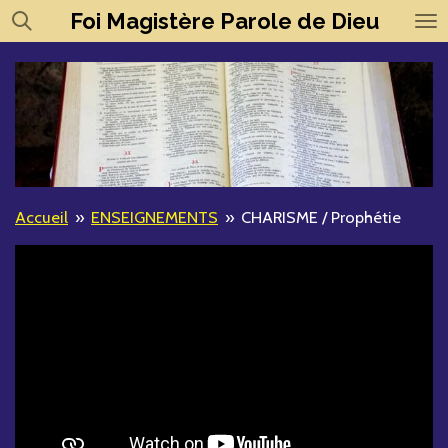
Foi
Magistère
Parole de Dieu
Passer
au
contenu
principal
Accueil
»
ENSEIGNEMENTS
»
CHARISME / Prophétie