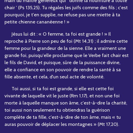
main du maître généreux qui ' donne la nourriture à toute
chair ' (Ps 135,25). Tu régales les juifs comme des fils ; c'est
pourquoi, je t'en supplie, ne refuse pas une miette à ta
petite chienne cananéenne ! »
Jésus lui dit : « O femme, ta foi est grande ! » Il
reproche à Pierre son peu de foi (Mt 14,31) ; il admire cette
femme pour la grandeur de la sienne. Elle a vraiment une
grande foi, puisqu'elle proclame que le Verbe fait chair est
le fils de David, et puisque, sûre de la puissance divine,
elle a confiance en son pouvoir de rendre la santé à sa
fille absente, et cela, d'un seul acte de volonté.
Toi aussi, si ta foi est grande, si elle est cette foi
vivante de laquelle vit le juste (Rm 1,17), et non une foi
morte à laquelle manque son âme, c'est-à-dire la charité,
toi aussi non seulement tu obtiendras la guérison
complète de ta fille, c'est-à-dire de ton âme, mais « tu
auras pouvoir de déplacer les montagnes » (Mt 17,20).