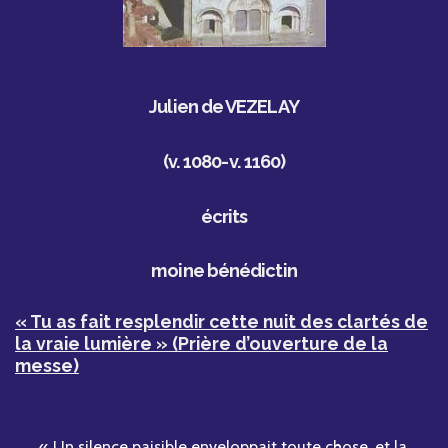
Julien de VEZELAY
(v. 1080-v. 1160)
écrits
moine bénédictin
« Tu as fait resplendir cette nuit des clartés de
la vraie lumière » (Prière d’ouverture de la
messe)
« Un silence paisible enveloppait toute chose, et la