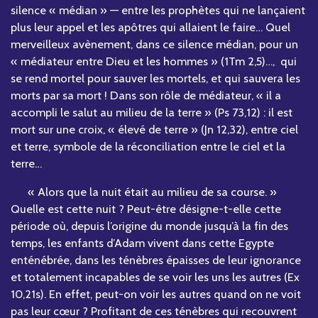
silence « médian » — entre les prophètes qui ne lançaient
plus leur appel et les apôtres qui allaient le faire… Quel
merveilleux avènement, dans ce silence médian, pour un
« médiateur entre Dieu et les hommes » (1Tm 2,5)…, qui
se rend mortel pour sauver les mortels, et qui sauvera les
morts par sa mort ! Dans son rôle de médiateur, « il a
accompli le salut au milieu de la terre » (Ps 73,12) : il est
mort sur une croix, « élevé de terre » (Jn 12,32), entre ciel
et terre, symbole de la réconciliation entre le ciel et la
terre…
« Alors que la nuit était au milieu de sa course. »
Quelle est cette nuit ? Peut-être désigne-t-elle cette
période où, depuis l’origine du monde jusqu’à la fin des
temps, les enfants d’Adam vivent dans cette Egypte
enténébrée, dans les ténèbres épaisses de leur ignorance
et totalement incapables de se voir les uns les autres (Ex
10,21s). En effet, peut-on voir les autres quand on ne voit
pas leur cœur ? Profitant de ces ténèbres qui recouvrent