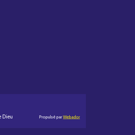
e Dieu
Propulsé par
Webador