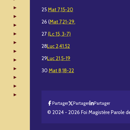
25
Mat 7,15-20
26 (
Mat 7,21-29.
27
(Lc 15, 3-7)
28
Luc 2,41.52
29
Luc 21,5-19
30
Mat 8,18-22
Partager
Partager
Partager
© 2024 - 2026 Foi Magistère Parole d