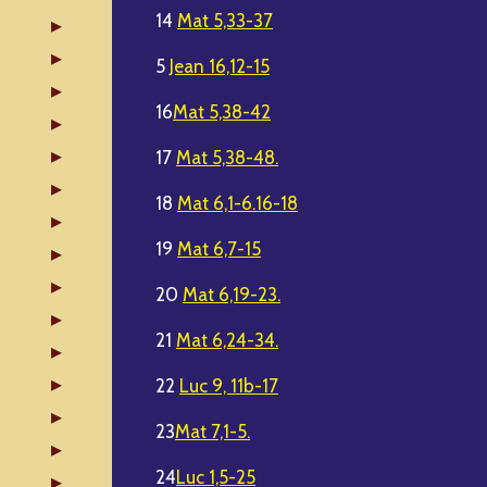
14
Mat 5,33-37
5
Jean 16,12-15
16
Mat 5,38-42
17
Mat 5,38-48.
18
Mat 6,1-6.16-18
19
Mat 6,7-15
20
Mat 6,19-23.
21
Mat 6,24-34.
22
Luc 9, 11b-17
23
Mat 7,1-5.
24
Luc 1,5-25