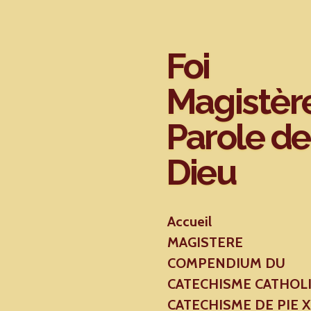
Passer
au
contenu
Foi
principal
Magistèr
Parole de
Dieu
Accueil
MAGISTERE
COMPENDIUM DU
CATECHISME CATHOL
CATECHISME DE PIE 