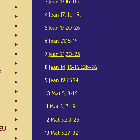
3
Jean 17,1b-11a
4
Jean 17,11b-19.
5
Jean 17,20-26
6
Jean 21,15-19
7
Jean 21,20-25
8
Jean 14, 15-16.23b-26
E
9
Jean 19,25.34
10
Mat 5,13-16
11
Mat 5,17-19
12
Mat 5,20-26
EU
13
Mat 5,27-32