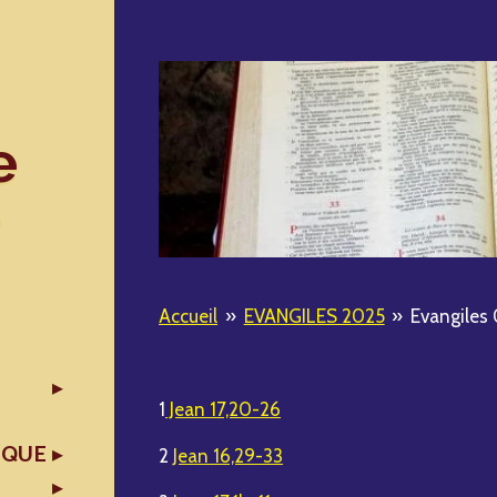
e
Accueil
»
EVANGILES 2025
»
Evangiles
1
Jean 17,20-26
IQUE
2
Jean 16,29-33
X