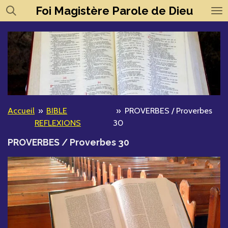
Foi
Magistère
Parole de Dieu
Passer
au
contenu
principal
Accueil
»
BIBLE
»
PROVERBES / Proverbes
REFLEXIONS
30
PROVERBES / Proverbes 30