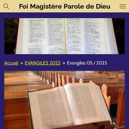
Foi
Magistère
Parole de Dieu
Passer
au
contenu
principal
Accueil
»
EVANGILES 2025
»
Evangiles 05 / 2025