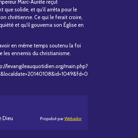
'empereur Marc-Aurèle reçut
que solide, et qu'il arrêta pour le
n chrétienne. Ce qui le ferait croire,
nquiété et qu'il gouverna son Église en
'avoir en même temps soutenu la foi
e les ennemis du christianisme.
p://levangileauquotidien.org/main.php?
t&localdate=20140108&id=1049&fd=0
e Dieu
Propulsé par
Webador