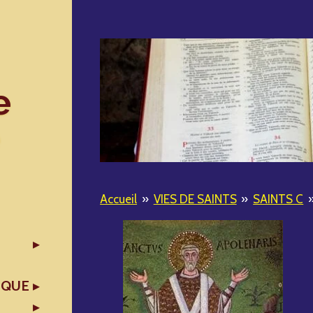
e
Accueil
»
VIES DE SAINTS
»
SAINTS C
IQUE
X