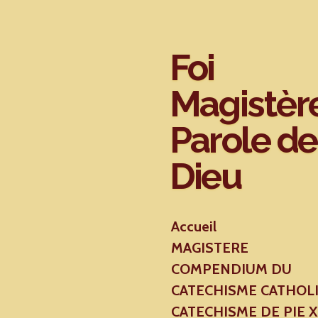
Passer
au
contenu
Foi
principal
Magistèr
Parole de
Dieu
Accueil
MAGISTERE
COMPENDIUM DU
CATECHISME CATHOL
CATECHISME DE PIE 