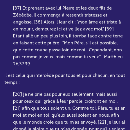
[37] Et prenant avec lui Pierre et les deux fils de
Zébédée, il commença à ressentir tristesse et
angoisse. [38] Alors il leur dit : "Mon âme est triste à
en mourir, demeurez ici et veillez avec moi." [39]
Etant allé un peu plus loin, il tomba face contre terre
en faisant cette prière : "Mon Père, s'il est possible,
que cette coupe passe loin de moi ! Cependant, non
pas comme je veux, mais comme tu veux."….Matthieu
26,37.39….
Il est celui qui intercède pour tous et pour chacun, en tout
temps :
[20] Je ne prie pas pour eux seulement, mais aussi
pour ceux qui, grâce à leur parole, croiront en moi,
[21] afin que tous soient un. Comme toi, Père, tu es en
moi et moi en toi, qu'eux aussi soient en nous, afin
que le monde croie que tu m'as envoyé. [22] Je leur ai
donné la gloire que tu m'as donnée, pour qu'ils soient