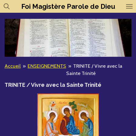
Foi
Magistère
Parole de Dieu
Passer
au
contenu
principal
Accueil
»
ENSEIGNEMENTS
»
TRINITE / Vivre avec la
Sainte Trinité
TRINITE / Vivre avec la Sainte Trinité