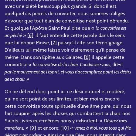
avec une piété beaucoup plus grande. Si donc il est
quelquefois permis de convoiter, nous sommes obligés
d’avouer que tout élan de convoitise n’est point défendu.
Et quoique l’Apôtre Saint Paul dise que «
la convoitise est
un péché
»
[6]
, il faut entendre cette parole dans le sens
que lui donne Moise,
[7]
puisqu’il cite son témoignage.
D’ailleurs lui-même laisse voir clairement qu’il pense de
même. Dans son Epître aux Galates,
[8]
il appelle cette
convoitise «
la convoitise de la chair. Conduisez-vous,
dit-il,
par le mouvement de l’esprit, et vous n’accomplirez point les désirs
de la chair. »
On ne défend donc point ici ce désir naturel et modéré,
qui ne sort point de ses limites, et bien moins encore
cette convoitise toute spirituelle d’une âme pure, qui nous
fait soupirer après les choses qui combattent la chair. nos
Saints Livres eux-mêmes nous y exhortent. «
Désirez mes
entretiens,
»
[9]
et encore:
[10]
«
venez à Moi, vous tous qui Me
désirez avec ardeur.
» Ainsi ce que Dieu nous interdit dans