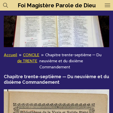
Foi
Magistère
Parole de Dieu
Passer
au
contenu
principal
Accueil
»
CONCILE
»
Chapitre trente-septième — Du
de TRENTE
neuvième et du dixième
Commandement
Chapitre trente-septième — Du neuvième et du
dixième Commandement