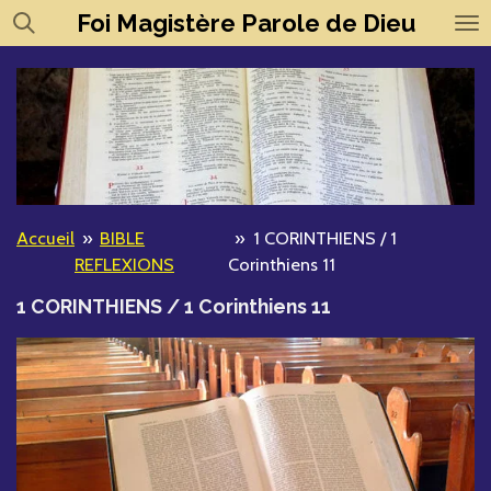
Foi
Magistère
Parole de Dieu
Passer
au
contenu
principal
Accueil
»
BIBLE
»
1 CORINTHIENS / 1
REFLEXIONS
Corinthiens 11
1 CORINTHIENS / 1 Corinthiens 11