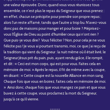
une valeur éprouvée. Donc, quand vous vous réunissez tous
ensemble, ce n'est plus le repas du Seigneur que vous prenez :
en effet, chacun se précipite pour prendre son propre repas ;
alors l'un reste affamé, tandis que l'autre a trop bu. N'avez-vous
donc pas de maisons pour manger et pour boire ? Méprisez-
vous l'Église de Dieu au point d'humilier ceux qui n'ont rien ?
Que puis-je vous dire? Vous féliciter ? Non, pour cela je ne vous
félicite pas ! Je vous ai pourtant transmis, moi, ce que j'ai reçu de
la tradition qui vient du Seigneur : la nuit même où il était livré, le
Seigneur Jésus prit du pain, puis, ayant rendu grâce, il le rompit,
et dit : « Ceci est mon corps, qui est pour vous. Faites cela en
mémoire de moi. » Après le repas, il fit de même avec la coupe,
en disant : « Cette coupe est la nouvelle Alliance en mon sang.
Chaque fois que vous en boirez, faites cela en mémoire de moi.
» Ainsi donc, chaque fois que vous mangez ce pain et que vous
buvez à cette coupe, vous proclamez la mort du Seigneur,
jusqu'à ce qu'il vienne.
------