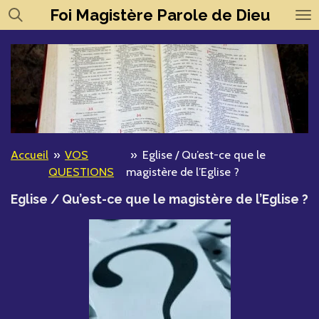
Foi
Magistère
Parole de Dieu
Passer
au
contenu
principal
Accueil
»
VOS
»
Eglise / Qu’est-ce que le
QUESTIONS
magistère de l’Eglise ?
Eglise / Qu’est-ce que le magistère de l’Eglise ?