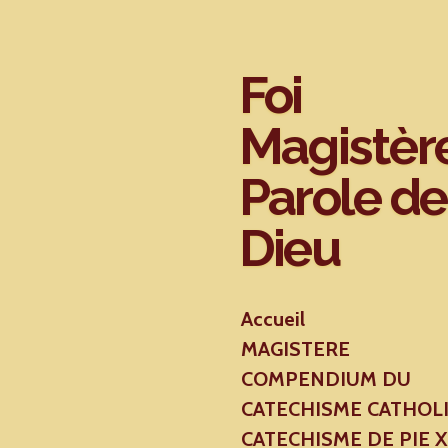
Passer
au
contenu
Foi
principal
Magistèr
Parole de
Dieu
Accueil
MAGISTERE
COMPENDIUM DU
CATECHISME CATHOL
CATECHISME DE PIE 