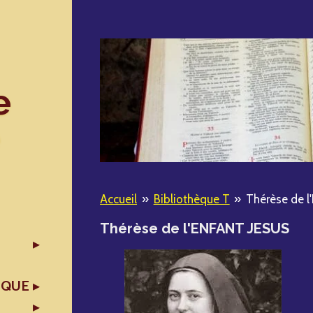
e
Accueil
»
Bibliothèque T
»
Thérèse de 
Thérèse de l'ENFANT JESUS
IQUE
X