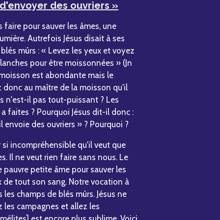
 d'envoyer des ouvriers »
s faire pour sauver les âmes, une
umière. Autrefois Jésus disait à ses
blés mûrs : « Levez les yeux et voyez
anches pour être moissonnées » (Jn
 la moisson est abondante mais le
 donc au maître de la moisson qu'il
s n'est-il pas tout-puissant ? Les
 a faites ? Pourquoi Jésus dit-il donc :
 envoie des ouvriers » ? Pourquoi ?
 si incompréhensible qu'il veut que
. Il ne veut rien faire sans nous. Le
ne pauvre petite âme pour sauver les
 de tout son sang. Notre vocation à
s les champs de blés mûrs. Jésus ne
z les campagnes et allez les
lites] est encore plus sublime. Voici