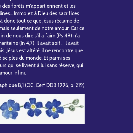
s des forêts m'appartiennent et les
lines... Immolez à Dieu des sacrifices
là donc tout ce que Jésus réclame de
, mais seulement de notre amour. Car ce
n de nous dire s'il a faim (Ps 49) n'a
aine (Jn 4,7). Il avait soif... Il avait
is, Jésus est altéré, il ne rencontre que
 disciples du monde. Et parmi ses
eurs qui se livrent à lui sans réserve, qui
mour infini.
phique B,1 (OC, Cerf DDB 1996, p. 219)