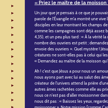
« Priez le maître de la moisson
Un jour que je pensais à ce que je pouvai
parole de l'Évangile m'a montré une vive l
disciples en leur montrant les champs de 
comme les campagnes sont déjà assez bl
4,35), et un peu plus tard : « À la vérité
nombre des ouvriers est petit ; demandez
envoie des ouvriers ». Quel mystère ! Jésu
créatures ne sont-elles pas à celui qui les
« Demandez au maître de la moisson qu'il
Ah ! c'est que Jésus a pour nous un amour
nous ayons part avec lui au salut des âmes
créateur de l'univers attend la prière d'u
autres âmes rachetées comme elle au prix
nous ce n'est pas d'aller moissonner dan
nous dit pas : « Baissez les yeux, regarde
moissonner ». Notre mission [comme Carmé