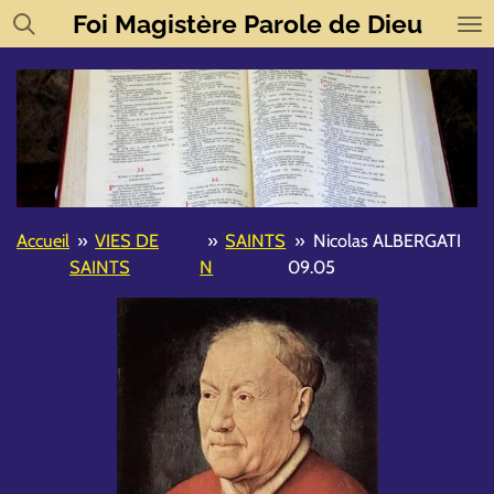
Foi
Magistère
Parole de Dieu
Passer
au
contenu
principal
Accueil
»
VIES DE
»
SAINTS
»
Nicolas ALBERGATI
SAINTS
N
09.05