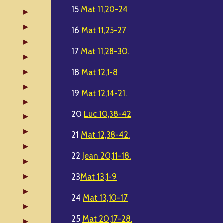
15
Mat 11,20-24
16
Mat 11,25-27
17
Mat 11,28-30.
18
Mat 12,1-8
19
Mat 12,14-21.
20
Luc 10,38-42
21
Mat 12,38-42.
22
Jean 20,11-18.
23
Mat 13,1-9
24
Mat 13,10-17
25
Mat 20,17-28.