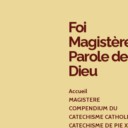
Passer
au
contenu
Foi
principal
Magistèr
Parole de
Dieu
Accueil
MAGISTERE
COMPENDIUM DU
CATECHISME CATHOL
CATECHISME DE PIE 