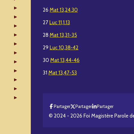
26
Mat 13,24.30
27
Luc 11,1.13
28
Mat 13,31-35
29
Luc 10,38-42
30
Mat 13,44-46
31
Mat 13,47-53
Partager
Partager
Partager
© 2024 - 2026 Foi Magistère Parole d