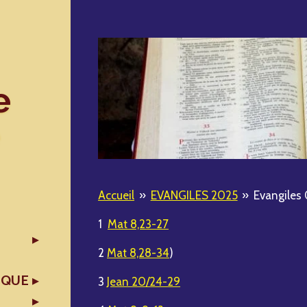
e
Accueil
»
EVANGILES 2025
»
Evangiles 
1
Mat 8,23-27
2
Mat 8,28-34
)
IQUE
3
Jean 20/24-29
X