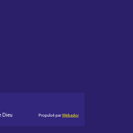
e Dieu
Propulsé par
Webador