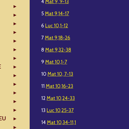
4
Mat 9, 9-13
5
Mat 9,14-17
6
Luc 10,1-12
7
Mat 9,18-26
8
Mat 9,32-38
9
Mat 10,1-7
E
10
Mat 10, 7-13
11
Mat 10,16-23
12
Mat 10,24-33
13
Luc 10,25-37
EU
14
Mat 10,34-11,1