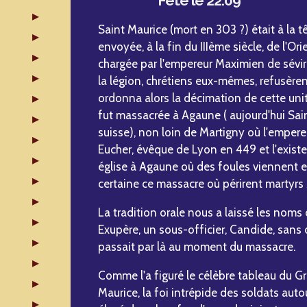
Fête le 22.09
Saint Maurice (mort en 303 ?) était à la tê
envoyée, à la fin du IIIème siècle, de l'Ori
chargée par l'empereur Maximien de sévir
la légion, chrétiens eux-mêmes, refusèren
ordonna alors la décimation de cette unit
fut massacrée à Agaune ( aujourd'hui Sai
suisse), non loin de Martigny où l'empere
Eucher, évêque de Lyon en 449 et l'existe
église à Agaune où des foules viennent e
certaine ce massacre où périrent martyr
La tradition orale nous a laissé les no
Exupère, un sous-officier, Candide, sans d
passait par là au moment du massacre.
Comme l'a figuré le célèbre tableau du G
Maurice, la foi intrépide des soldats auto