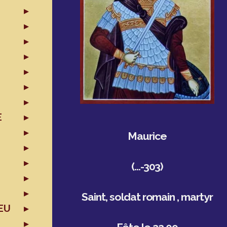
E
Maurice
(…-303)
Saint, soldat romain , martyr
EU