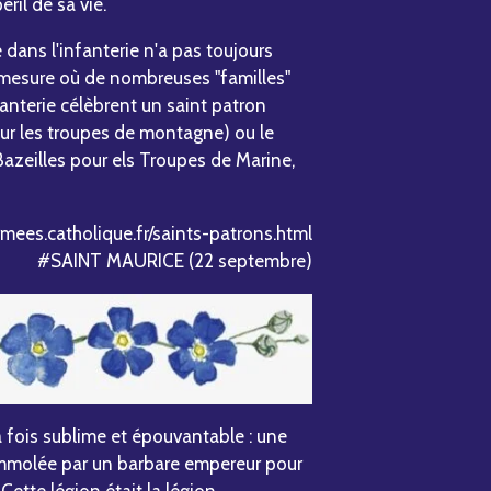
éril de sa vie.
 dans l'infanterie n'a pas toujours
la mesure où de nombreuses "familles"
nfanterie célèbrent un saint patron
ur les troupes de montagne) ou le
zeilles pour els Troupes de Marine,
mees.catholique.fr/saints-patrons.html
#SAINT MAURICE (22 septembre)
a fois sublime et épouvantable : une
 immolée par un barbare empereur pour
Cette légion était la légion