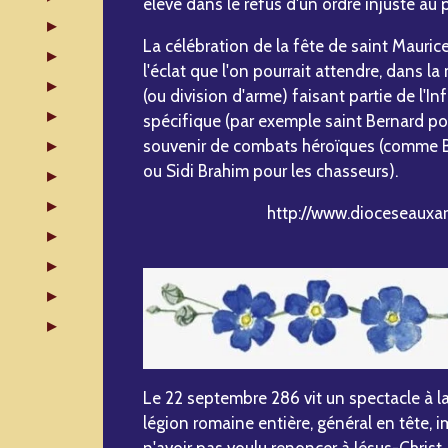
élevé dans le refus d'un ordre injuste au p
La célébration de la fête de saint Maurice
l'éclat que l'on pourrait attendre, dans 
(ou division d'arme) faisant partie de l'I
spécifique (par exemple saint Bernard po
souvenir de combats héroïques (comme Ba
ou Sidi Brahim pour les chasseurs).
http://www.dioceseauxar
Le 22 septembre 286 vit un spectacle à l
légion romaine entière, général en tête,
n'avoir pas voulu renoncer à Jésus-Christ. 