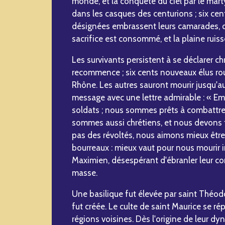
monde, et la conquête du ciel par le mart
dans les casques des centurions ; six cents
désignées embrassent leurs camarades, qu
sacrifice est consommé, et la plaine ruiss
Les survivants persistent à se déclarer ch
recommence ; six cents nouveaux élus rou
Rhône. Les autres sauront mourir jusqu'au 
message avec une lettre admirable : « 
soldats ; nous sommes prêts à combattre 
sommes aussi chrétiens, et nous devons 
pas des révoltés, nous aimons mieux être
bourreaux : mieux vaut pour nous mourir 
Maximien, désespérant d'ébranler leur co
masse.
Une basilique fut élevée par saint Théodo
fut créée. Le culte de saint Maurice se ré
régions voisines. Dès l'origine de leur dy