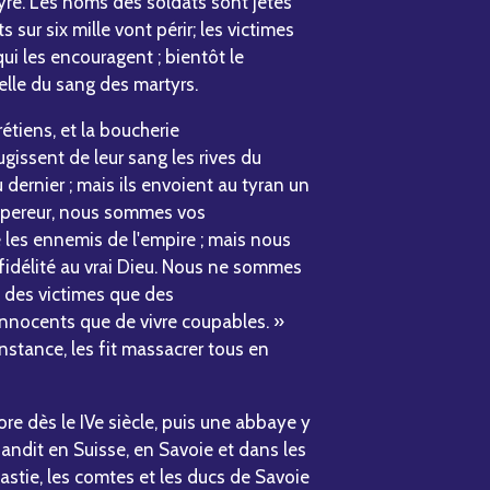
yre. Les noms des soldats sont jetés
 sur six mille vont périr; les victimes
i les encouragent ; bientôt le
elle du sang des martyrs.
rétiens, et la boucherie
gissent de leur sang les rives du
dernier ; mais ils envoient au tyran un
Empereur, nous sommes vos
les ennemis de l'empire ; mais nous
fidélité au vrai Dieu. Nous ne sommes
 des victimes que des
innocents que de vivre coupables. »
nstance, les fit massacrer tous en
re dès le IVe siècle, puis une abbaye y
pandit en Suisse, en Savoie et dans les
nastie, les comtes et les ducs de Savoie