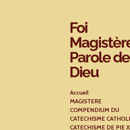
Passer
au
contenu
Foi
principal
Magistèr
Parole de
Dieu
Accueil
MAGISTERE
COMPENDIUM DU
CATECHISME CATHOL
CATECHISME DE PIE 