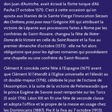
don Juan d'Autriche, avait écrasé la flotte turque d'Ali
Pacha (7 octobre 1571). C'est à cette occasion qu'on
ajouta aux litanies de la Sainte Vierge l'invocation
Secours
des Chrétiens, priez pour nous !
Grégoire XIII qui attribuait la
victoire de Lépante aux processions faites à Rome par les
confréries du Saint-Rosaire, changea la fête de
Notre-
Dame de la Victoire
en celle du
Saint Rosaire
et la fixa au
premier dimanche d'octobre (1573) ; elle ne fut alors
obligatoire que pour les églises romaines qui possédaient
une chapelle ou une confrérie du Saint-Rosaire.
Clément X concéda cette fête à l'Espagne (1671) avant
que Clément XI l'étendît à l'Eglise universelle et l'élevât au
rit double-majeur (1716), célébrée le jour de l'octave de
l'Assomption, à la suite de la victoire de Peterwaradin que
le prince Eugène de Savoie avait remportée sur les Turcs
(5 août 1716). Léon XIII en fit une fête de seconde classe
et adopta l'office et le propre de la messe en usage chez
les Dominicains (1887). Pie X la fixa au 7 octobre (1913).