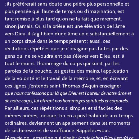
; ils préfèrerait sans doute une prière plus personnelle et
plus pensée qui, faute de temps ou d’imagination, est
tant remise à plus tard qu’on ne la fait que rarement,
sinon jamais. Or, si la prière est une élévation de l’âme
vers Dieu, il s’agit bien d’une âme unie substantiellement à
un corps situé dans le temps présent ; aussi, ces
récitations répétées que je n’imagine pas faites par des
gens qui ne se voudraient pas s’élever vers Dieu, est, à
tout le moins, l’hommage du corps qui s’unit, par les
paroles de la bouche, les gestes des mains, l’application
de la volonté et le travail de la mémoire, et, en écrivant
ces lignes, j’entends saint Thomas d’Aquin enseigner
que
nous confessons par là que Dieu est l’auteur de notre âme et
de notre corps, lui offrant nos hommages spirituels et corporels
.
Par ailleurs, ces répétitions si simples et si faciles des
mêmes prières, lorsque l’on en a pris l’habitude aux temps
ordinaires, deviennent un apaisement dans les moments
de sècheresse et de souffrance. Rappelez-vous
l’
Aveugle
de Lamartine qui disait :
Je prie le bon Dieu jusqu’à ce