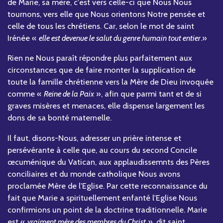
de Marie, sa mère, c'est vers celle-ci que Nous Nous
tournons, vers elle que Nous orientons Notre pensée et
celle de tous les chrétiens. Car, selon le mot de saint
Irénée «
elle est devenue le salut du genre humain tout entier
.»
Rien ne Nous paraît répondre plus parfaitement aux
circonstances que de faire monter la supplication de
toute la famille chrétienne vers la Mère de Dieu invoquée
comme «
Reine de la Paix
», afin que parmi tant et de si
graves misères et menaces, elle dispense largement les
dons de sa bonté maternelle.
Il faut, disons-Nous, adresser un prière intense et
persévérante à celle que, au cours du second Concile
œcuménique du Vatican, aux applaudissemnts des Pères
conciliaires et du monde catholique Nous avons
proclamée Mère de l'Eglise. Par cette reconnaissance du
fait que Marie a spirituellement enfanté l'Eglise Nous
confirmions un point de la doctrine traditionnelle. Marie
est «
vraiment mère des membres du Christ
», dit saint