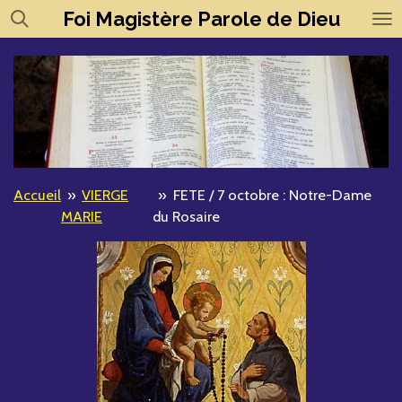
Foi
Magistère
Parole de Dieu
Passer
au
contenu
principal
Accueil
»
VIERGE
»
FETE / 7 octobre : Notre-Dame
MARIE
du Rosaire