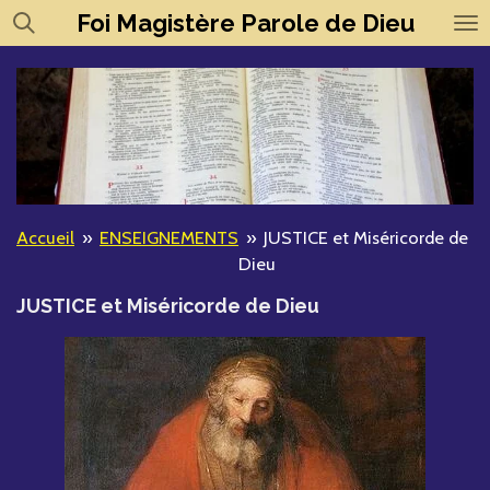
Foi
Magistère
Parole de Dieu
Passer
au
contenu
principal
Accueil
»
ENSEIGNEMENTS
»
JUSTICE et Miséricorde de
Dieu
JUSTICE et Miséricorde de Dieu