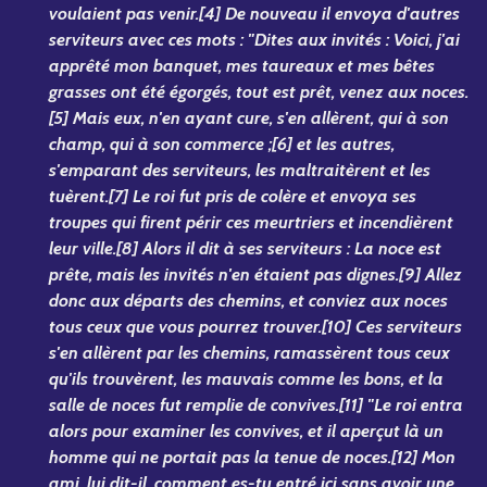
voulaient pas venir.[4] De nouveau il envoya d'autres
serviteurs avec ces mots : "Dites aux invités : Voici, j'ai
apprêté mon banquet, mes taureaux et mes bêtes
grasses ont été égorgés, tout est prêt, venez aux noces.
[5] Mais eux, n'en ayant cure, s'en allèrent, qui à son
champ, qui à son commerce ;[6] et les autres,
s'emparant des serviteurs, les maltraitèrent et les
tuèrent.[7] Le roi fut pris de colère et envoya ses
troupes qui firent périr ces meurtriers et incendièrent
leur ville.[8] Alors il dit à ses serviteurs : La noce est
prête, mais les invités n'en étaient pas dignes.[9] Allez
donc aux départs des chemins, et conviez aux noces
tous ceux que vous pourrez trouver.[10] Ces serviteurs
s'en allèrent par les chemins, ramassèrent tous ceux
qu'ils trouvèrent, les mauvais comme les bons, et la
salle de noces fut remplie de convives.[11] "Le roi entra
alors pour examiner les convives, et il aperçut là un
homme qui ne portait pas la tenue de noces.[12] Mon
ami, lui dit-il, comment es-tu entré ici sans avoir une