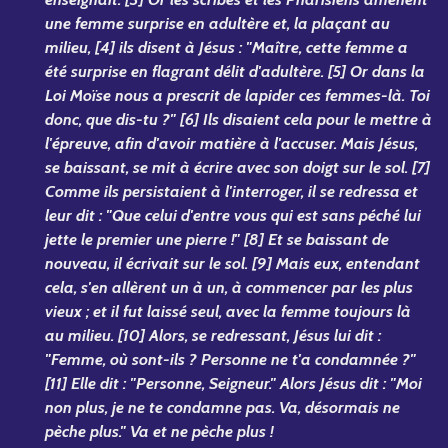
une femme surprise en adultère et, la plaçant au
milieu, [4] ils disent à Jésus : "Maître, cette femme a
été surprise en flagrant délit d'adultère. [5] Or dans la
Loi Moïse nous a prescrit de lapider ces femmes-là. Toi
donc, que dis-tu ?" [6] Ils disaient cela pour le mettre à
l'épreuve, afin d'avoir matière à l'accuser. Mais Jésus,
se baissant, se mit à écrire avec son doigt sur le sol. [7]
Comme ils persistaient à l'interroger, il se redressa et
leur dit : "Que celui d'entre vous qui est sans péché lui
jette le premier une pierre !" [8] Et se baissant de
nouveau, il écrivait sur le sol. [9] Mais eux, entendant
cela, s'en allèrent un à un, à commencer par les plus
vieux ; et il fut laissé seul, avec la femme toujours là
au milieu. [10] Alors, se redressant, Jésus lui dit :
"Femme, où sont-ils ? Personne ne t'a condamnée ?"
[11] Elle dit : "Personne, Seigneur." Alors Jésus dit : "Moi
non plus, je ne te condamne pas. Va, désormais ne
pèche plus." Va et ne pèche plus !