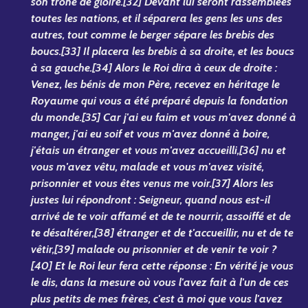
son trône de gloire.[32] Devant lui seront rassemblées
toutes les nations, et il séparera les gens les uns des
autres, tout comme le berger sépare les brebis des
boucs.[33] Il placera les brebis à sa droite, et les boucs
à sa gauche.[34] Alors le Roi dira à ceux de droite :
Venez, les bénis de mon Père, recevez en héritage le
Royaume qui vous a été préparé depuis la fondation
du monde.[35] Car j'ai eu faim et vous m'avez donné à
manger, j'ai eu soif et vous m'avez donné à boire,
j'étais un étranger et vous m'avez accueilli,[36] nu et
vous m'avez vêtu, malade et vous m'avez visité,
prisonnier et vous êtes venus me voir.[37] Alors les
justes lui répondront : Seigneur, quand nous est-il
arrivé de te voir affamé et de te nourrir, assoiffé et de
te désaltérer,[38] étranger et de t'accueillir, nu et de te
vêtir,[39] malade ou prisonnier et de venir te voir ?
[40] Et le Roi leur fera cette réponse : En vérité je vous
le dis, dans la mesure où vous l'avez fait à l'un de ces
plus petits de mes frères, c'est à moi que vous l'avez