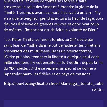
plus parfait” et veilla de toutes ses forces à faire
progresser le salut des âmes et à étendre la gloire de la
Trinité. Trois mois avant sa mort, il écrivait à un ami : “Il y
en a que le Seigneur prend avec lui à la fleur de l’âge, pour
d’autres Il réserve de grandes œuvres et donc beaucoup
de mérites. L’important est de faire la volonté de Dieu.”
1
e
Les Pères Trinitaires furent fondés au XII
siècle par
saint Jean de Matha dans le but de racheter les chrétiens
prisonniers des musulmans. Dans un premier temps,
l’Ordre put ainsi redonner la liberté à quelque neuf cent
mille chrétiens. Il y eut ensuite un fort déclin ; depuis la fin
e
du XIX
siècle, l’Ordre se reprend un peu et se donne à
l’apostolat parmi les fidèles et en pays de missions.
http://nouvl.evangelisation.free.fr/domingo_iturrate_zube
ro.htm