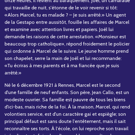
onze heures, il revient au baraquement. Joël, un camarade
qui travaille de nuit, s'étonne de le voir revenir si tôt:
«Alors Marcel, tu es malade ? – Je suis arrêté.» Un agent
de la Gestapo entre aussitôt, fouille les affaires de Marcel
et examine avec attention livres et papiers. Joël lui
demande les raisons de cette arrestation. «Monsieur est
beaucoup trop catholique», répond froidement le policier
qui ordonne à Marcel de le suivre. Le jeune homme prend
son chapelet, serre la main de Joël et lui recommande:
«Tu écriras à mes parents et à ma fiancée que je suis
arrêté.»
Né le 6 décembre 1921 à Rennes, Marcel est le second
d'une famille de neuf enfants. Son père, Jean Callo, est un
modeste ouvrier. Sa famille est pauvre de tous les biens
d'ici-bas, mais riche de la foi. À la maison, Marcel, qui rend
volontiers service, est d'un caractère gai et espiègle; son
principal défaut est sans doute l'entêtement, mais il sait
reconnaître ses torts. À l'école, on lui reproche son travail