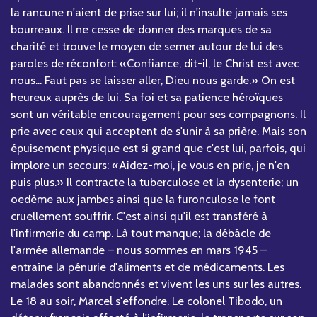
la rancune n'aient de prise sur lui; il n'insulte jamais ses
bourreaux. Il ne cesse de donner des marques de sa
charité et trouve le moyen de semer autour de lui des
paroles de réconfort: «Confiance, dit-il, le Christ est avec
nous... Faut pas se laisser aller, Dieu nous garde.» On est
heureux auprès de lui. Sa foi et sa patience héroïques
sont un véritable encouragement pour ses compagnons. Il
prie avec ceux qui acceptent de s'unir à sa prière. Mais son
épuisement physique est si grand que c'est lui, parfois, qui
implore un secours: «Aidez-moi, je vous en prie, je n'en
puis plus.» Il contracte la tuberculose et la dysenterie; un
oedème aux jambes ainsi que la furonculose le font
cruellement souffrir. C'est ainsi qu'il est transféré à
l'infirmerie du camp. Là tout manque; la débâcle de
l'armée allemande – nous sommes en mars 1945 –
entraîne la pénurie d'aliments et de médicaments. Les
malades sont abandonnés et vivent les uns sur les autres.
Le 18 au soir, Marcel s'effondre. Le colonel Tibodo, un