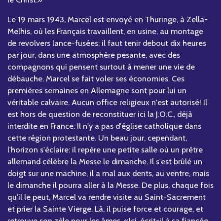
Le 19 mars 1943, Marcel est envoyé en Thuringe, à Zella-
Melhis, où les Français travaillent, en usine, au montage
de revolvers lance-fusées; il faut tenir debout dix heures
par jour, dans une atmosphère pesante, avec des
compagnons qui pensent surtout à mener une vie de
débauche. Marcel se fait voler ses économies. Ces
premières semaines en Allemagne sont pour lui un
véritable calvaire. Aucun office religieux n'est autorisé! Il
est hors de question de reconstituer ici la J.O.C., déjà
interdite en France. Il n'y a pas d'église catholique dans
cette région protestante. Un beau jour, cependant,
l'horizon s'éclaire: il repère une petite salle où un prêtre
allemand célèbre la Messe le dimanche. Il s'est brûlé un
doigt sur une machine, il a mal aux dents, au ventre, mais
le dimanche il pourra aller à la Messe. De plus, chaque fois
qu'il le peut, Marcel va rendre visite au Saint-Sacrement
et prier la Sainte Vierge. Là, il puise force et courage, et
retrouve son zèle pour les âmes. «Ici, écrit-il à sa fiancée,