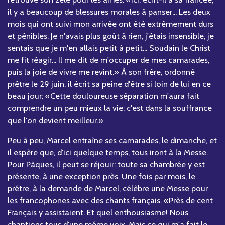
il y a beaucoup de blessures morales à panser... Les deux
mois qui ont suivi mon arrivée ont été extrêmement durs
et pénibles. Je n'avais plus goût à rien, j'étais insensible, je
sentais que je m'en allais petit à petit... Soudain le Christ
me fit réagir... Il me dit de m'occuper de mes camarades,
puis la joie de vivre me revint.» À son frère, ordonné
prêtre le 29 juin, il écrit sa peine d'être si loin de lui en ce
beau jour: «Cette douloureuse séparation m'aura fait
comprendre un peu mieux la vie: c'est dans la souffrance
que l'on devient meilleur.»
Peu à peu, Marcel entraîne ses camarades, le dimanche, et
il espère que, d'ici quelque temps, tous iront à la Messe.
Pour Pâques, il peut se réjouir: toute sa chambrée y est
présente, à une exception près. Une fois par mois, le
prêtre, à la demande de Marcel, célèbre une Messe pour
les francophones avec des chants français. «Près de cent
Français y assistaient. Et quel enthousiasme! Nous
chantions tous d'une même voix. Mais ce qui m'a fait le