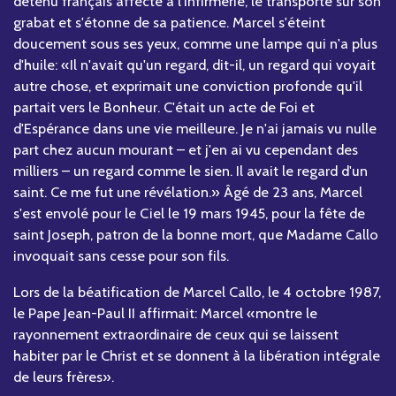
détenu français affecté à l'infirmerie, le transporte sur son
grabat et s'étonne de sa patience. Marcel s'éteint
doucement sous ses yeux, comme une lampe qui n'a plus
d'huile: «Il n'avait qu'un regard, dit-il, un regard qui voyait
autre chose, et exprimait une conviction profonde qu'il
partait vers le Bonheur. C'était un acte de Foi et
d'Espérance dans une vie meilleure. Je n'ai jamais vu nulle
part chez aucun mourant – et j'en ai vu cependant des
milliers – un regard comme le sien. Il avait le regard d'un
saint. Ce me fut une révélation.» Âgé de 23 ans, Marcel
s'est envolé pour le Ciel le 19 mars 1945, pour la fête de
saint Joseph, patron de la bonne mort, que Madame Callo
invoquait sans cesse pour son fils.
Lors de la béatification de Marcel Callo, le 4 octobre 1987,
le Pape Jean-Paul II affirmait: Marcel «montre le
rayonnement extraordinaire de ceux qui se laissent
habiter par le Christ et se donnent à la libération intégrale
de leurs frères».