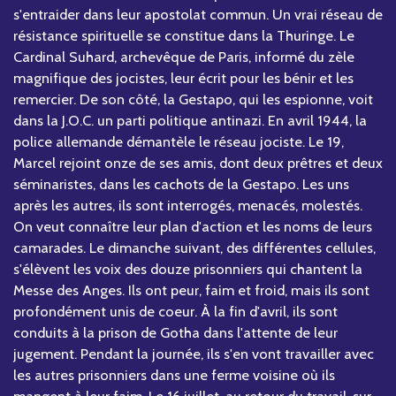
s'entraider dans leur apostolat commun. Un vrai réseau de
résistance spirituelle se constitue dans la Thuringe. Le
Cardinal Suhard, archevêque de Paris, informé du zèle
magnifique des jocistes, leur écrit pour les bénir et les
remercier. De son côté, la Gestapo, qui les espionne, voit
dans la J.O.C. un parti politique antinazi. En avril 1944, la
police allemande démantèle le réseau jociste. Le 19,
Marcel rejoint onze de ses amis, dont deux prêtres et deux
séminaristes, dans les cachots de la Gestapo. Les uns
après les autres, ils sont interrogés, menacés, molestés.
On veut connaître leur plan d'action et les noms de leurs
camarades. Le dimanche suivant, des différentes cellules,
s'élèvent les voix des douze prisonniers qui chantent la
Messe des Anges. Ils ont peur, faim et froid, mais ils sont
profondément unis de coeur. À la fin d'avril, ils sont
conduits à la prison de Gotha dans l'attente de leur
jugement. Pendant la journée, ils s'en vont travailler avec
les autres prisonniers dans une ferme voisine où ils
mangent à leur faim. Le 16 juillet, au retour du travail, sur