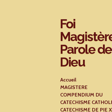
Passer
au
contenu
Foi
principal
Magistèr
Parole de
Dieu
Accueil
MAGISTERE
COMPENDIUM DU
CATECHISME CATHOL
CATECHISME DE PIE 