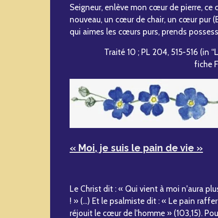
Seigneur, enlève mon cœur de pierre, ce c
nouveau, un cœur de chair, un cœur pur (Ez
qui aimes les cœurs purs, prends possess
Traité 10 ; PL 204, 515-516 (in 
fiche 
« Moi, je suis le pain de vie »
Le Christ dit : « Qui vient à moi n'aura plu
! » (...) Et le psalmiste dit : « Le pain raf
réjouit le cœur de l'homme » (103,15). Pour