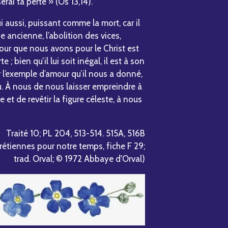
serai ta perte » (Os 13,14).
i aussi, puissant comme la mort, car il
ie ancienne, l’abolition des vices,
ur que nous avons pour le Christ est
 bien qu’il lui soit inégal, il est à son
r l’exemple d’amour qu’il nous a donné,
u. À nous de nous laisser empreindre à
et de revêtir la figure céleste, à nous
Traité 10; PL 204, 513-514. 515A, 516B
hrétiennes pour notre temps, fiche F 29;
trad. Orval; © 1972 Abbaye d'Orval)