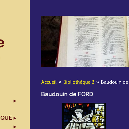
e
Accueil
»
Bibliothèque B
»
Baudouin d
Baudouin de FORD
IQUE
X