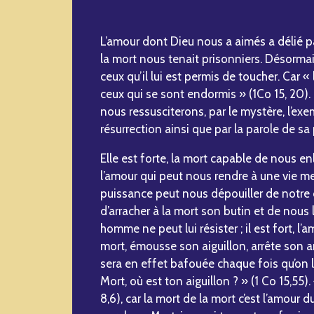
L’amour dont Dieu nous a aimés a délié pa
la mort nous tenait prisonniers. Désormais
ceux qu’il lui est permis de toucher. Car «
ceux qui se sont endormis » (1Co 15, 20).
nous ressusciterons, par le mystère, l’ex
résurrection ainsi que par la parole de s
Elle est forte, la mort capable de nous enlev
l’amour qui peut nous rendre à une vie mei
puissance peut nous dépouiller de notre cor
d’arracher à la mort son butin et de nous le
homme ne peut lui résister ; il est fort, l’a
mort, émousse son aiguillon, arrête son am
sera en effet bafouée chaque fois qu’on lui
Mort, où est ton aiguillon ? » (1 Co 15,55)
8,6), car la mort de la mort c’est l’amour 