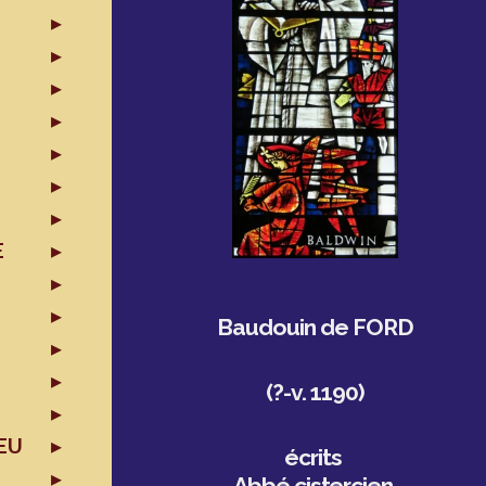
E
Baudouin de FORD
(?-v. 1190)
EU
écrits
Abbé cistercien,