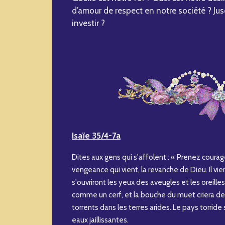
d’amour de respect en notre société ? J
investir ?
Isaïe 35/4-7a
Dites aux gens qui s'affolent : « Prenez courage,
vengeance qui vient, la revanche de Dieu. Il vi
s'ouvriront les yeux des aveugles et les oreille
comme un cerf, et la bouche du muet criera de jo
torrents dans les terres arides. Le pays torride s
eaux jaillissantes.