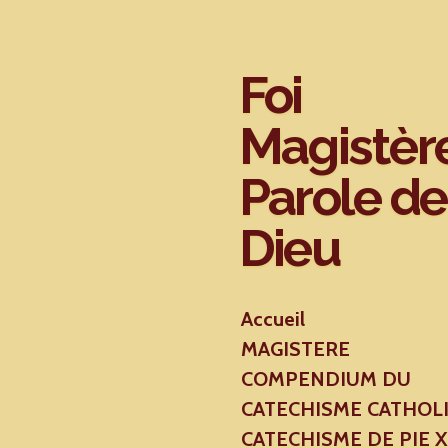
Passer
au
contenu
Foi
principal
Magistèr
Parole de
Dieu
Accueil
MAGISTERE
COMPENDIUM DU
CATECHISME CATHOL
CATECHISME DE PIE 