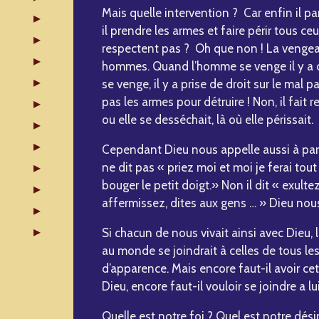
Mais quelle intervention ? Car enfin il p
il prendre les armes et faire périr tous ce
respectent pas ? Oh que non ! La vengean
hommes. Quand l’homme se venge il y a co
se venge, il y a prise de droit sur le mal p
pas les armes pour détruire ! Non, il fait re
ou elle se desséchait, là où elle périssait.
Cependant Dieu nous appelle aussi à part
ne dit pas « priez moi et moi je ferai to
bouger le petit doigt.» Non il dit « exultez,
affermissez, dites aux gens … » Dieu nous 
Si chacun de nous vivait ainsi avec Dieu, l
au monde se joindrait à celles de tous le
d’apparence. Mais encore faut-il avoir ce
Dieu, encore faut-il vouloir se joindre a lu
Quelle est notre foi ? Quel est notre désir