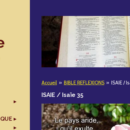
e
Accueil
»
BIBLE REFLEXIONS
»
ISAIE / I
ISAIE / Isaïe 35
IQUE
X