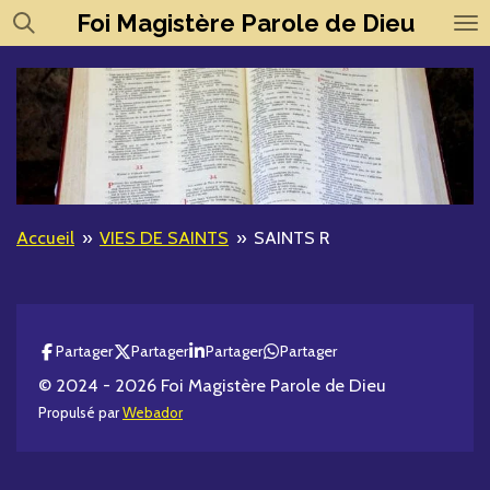
Foi
Magistère
Parole de Dieu
Passer
au
contenu
principal
Accueil
»
VIES DE SAINTS
»
SAINTS R
Partager
Partager
Partager
Partager
© 2024 - 2026 Foi Magistère Parole de Dieu
Propulsé par
Webador