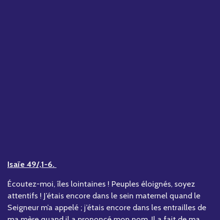
Isaïe 49/,1-6.
Écoutez-moi, îles lointaines ! Peuples éloignés, soyez
attentifs ! J’étais encore dans le sein maternel quand le
Seigneur m’a appelé ; j’étais encore dans les entrailles de
ma mère quand il a prononcé mon nom. Il a fait de ma