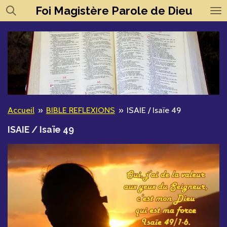
Foi
Magistère
Parole de Dieu
Passer
au
contenu
principal
Accueil
»
BIBLE REFLEXIONS
»
ISAIE / Isaïe 49
ISAIE / Isaïe 49