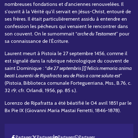
nombreuses fondations et d'anciennes renouvelées. Il
s'ouvrit à la Vérité qu'il servait en Jésus-Christ, entouré de
ses frères. Il était particulièrement assidu à entendre en
confession les pécheurs qui venaient le rencontrer dans
son couvent. On le surnommait “
arche du Testament
” pour
sa connaissance de l’Écriture.
Laurent meurt à Pistoia le 27 septembre 1456, comme il
est signalé dans la rubrique nécrologique du couvent de
saint Dominique : “
die 27 septembris [(] felicis memoria anima
beati Laurentii de Ripafracta seu de Pisis a carne soluta est
”
(Pistoia, Biblioteca comunale Forteguerriana, Mss., B.76, c.
32 r9; cfr. Orlandi, 1956, pp. 85 s.).
Lorenzo de Ripafratta a été béatifié le 04 avril 1851 par le
Bx Pie IX (Giovanni Maria Mastai Ferretti, 1846-1878).
Partager
Partager
Partager
Partager