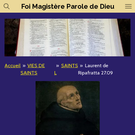
Foi
Magistère
Parole de Dieu
Passer
au
contenu
principal
Accueil
»
VIES DE
»
SAINTS
»
Laurent de
SAINTS
L
Ripafratta 27.09