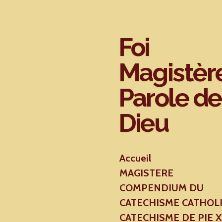
Passer
au
contenu
Foi
principal
Magistèr
Parole de
Dieu
Accueil
MAGISTERE
COMPENDIUM DU
CATECHISME CATHOL
CATECHISME DE PIE 