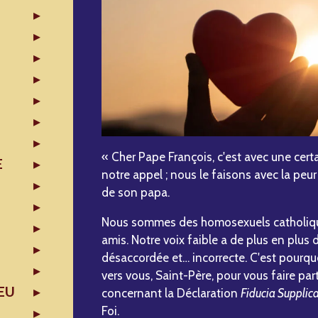
« Cher Pape François, c'est avec une cer
E
notre appel ; nous le faisons avec la peur
de son papa.
Nous sommes des homosexuels catholiqu
amis. Notre voix faible a de plus en plus 
désaccordée et… incorrecte. C'est pourq
vers vous, Saint-Père, pour vous faire pa
EU
concernant la Déclaration
Fiducia Supplic
Foi.