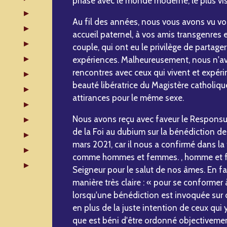
phase avec le monde moderne, le plus vis
Au fil des années, nous vous avons vu v
accueil paternel, à vos amis transgenres 
couple, qui ont eu le privilège de partage
expériences. Malheureusement, nous n'a
rencontres avec ceux qui vivent et expérim
beauté libératrice du Magistère catholiq
attirances pour le même sexe.
Nous avons reçu avec faveur le Responsu
de la Foi au dubium sur la bénédiction d
mars 2021, car il nous a confirmé dans 
comme hommes et femmes. , homme et fe
Seigneur pour le salut de nos âmes. En f
manière très claire : « pour se conformer
lorsqu'une bénédiction est invoquée sur d
en plus de la juste intention de ceux qui y
que est béni d'être ordonné objectivemen