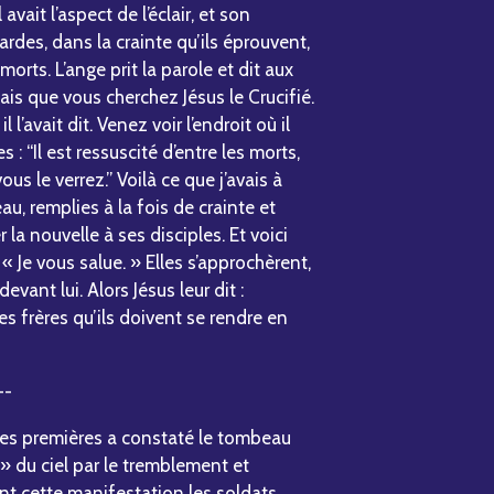
l avait l’aspect de l’éclair, et son
des, dans la crainte qu’ils éprouvent,
rts. L’ange prit la parole et dit aux
ais que vous cherchez Jésus le Crucifié.
il l’avait dit. Venez voir l’endroit où il
es : “Il est ressuscité d’entre les morts,
vous le verrez.” Voilà ce que j’avais à
eau, remplies à la fois de crainte et
 la nouvelle à ses disciples. Et voici
: « Je vous salue. » Elles s’approchèrent,
evant lui. Alors Jésus leur dit :
s frères qu’ils doivent se rendre en
--
 les premières a constaté le tombeau
 » du ciel par le tremblement et
ant cette manifestation les soldats