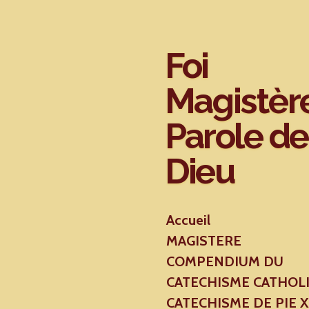
Passer
au
contenu
Foi
principal
Magistèr
Parole de
Dieu
Accueil
MAGISTERE
COMPENDIUM DU
CATECHISME CATHOL
CATECHISME DE PIE 