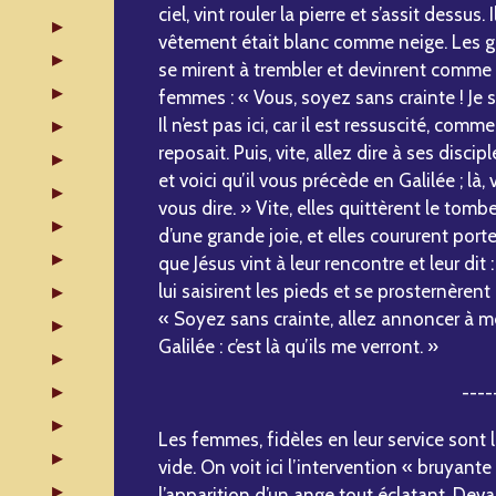
ciel, vint rouler la pierre et s’assit dessus. I
vêtement était blanc comme neige. Les gar
se mirent à trembler et devinrent comme mo
femmes : « Vous, soyez sans crainte ! Je s
Il n’est pas ici, car il est ressuscité, comme 
reposait. Puis, vite, allez dire à ses discipl
et voici qu’il vous précède en Galilée ; là, 
vous dire. » Vite, elles quittèrent le tomb
d’une grande joie, et elles coururent porter
que Jésus vint à leur rencontre et leur dit 
lui saisirent les pieds et se prosternèrent d
« Soyez sans crainte, allez annoncer à me
Galilée : c’est là qu’ils me verront. »
----
Les femmes, fidèles en leur service sont
vide. On voit ici l’intervention « bruyante
l’apparition d’un ange tout éclatant. Dev