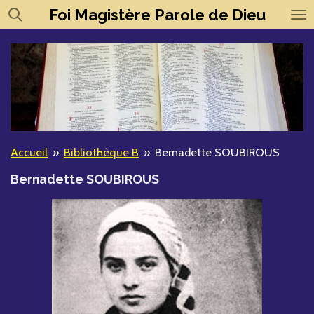
Foi
Magistère
Parole de Dieu
Passer
au
contenu
principal
Accueil
»
Bibliothèque B
»
Bernadette SOUBIROUS
Bernadette SOUBIROUS