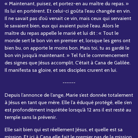
« Maintenant, puisez, et portez-en au maître du repas. »
Ils lui en portèrent. Et celui-ci goûta l’eau changée en vin.
Il ne savait pas d’où venait ce vin, mais ceux qui servaient
le savaient bien, eux qui avaient puisé l’eau. Alors le
maître du repas appelle le marié et lui dit : « Tout le
monde sert le bon vin en premier et, lorsque les gens ont
bien bu, on apporte le moins bon. Mais toi, tu as gardé le
bon vin jusqu’à maintenant. » Tel fut le commencement
des signes que Jésus accomplit. C’était à Cana de Galilée.
Il manifesta sa gloire, et ses disciples crurent en lui.
------
Depuis l’annonce de l’ange, Marie s’est donnée totalement
à Jésus en tant que mère. Elle l’a éduqué protégé, elle s’en
est profondément inquiétée lorsqu’à 12 ans il est resté au
temple sans la prévenir.
Elle sait bien qui est réellement Jésus, et quelle est sa
mission. Et ici à Cana elle fait le premier pas de la mission.