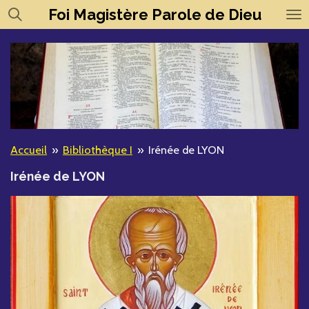
Foi
Magistère
Parole de Dieu
Passer
au
contenu
principal
Accueil
»
Bibliothèque I
»
Irénée de LYON
Irénée de LYON