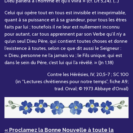
Dieu parlera à l’homme et qu’il vivra » (cf. Dt 5,24). (…)
Celui qui opère tout en tous est invisible et inexprimable,
quant à sa puissance et à sa grandeur, pour tous les êtres
faits par lui ; toutefois il ne leur est nullement inconnu
pour autant, car tous apprennent par son Verbe qu’il n’y a
qu’un seul Dieu Père, qui contient toutes choses et donne
l’existence à toutes, selon ce que dit aussi le Seigneur :
« Dieu, personne ne l’a jamais vu ; le Fils unique, qui est
dans le sein du Père, c’est lui qui l’a révélé. » (Jn 1,18)
Contre les Hérésies, IV, 20,5-7 ; SC 100
(in ‟Lectures chrétiennes pour notre temps”, fiche A9;
trad. Orval; © 1973 Abbaye d'Orval)
« Proclamez la Bonne Nouvelle à toute la