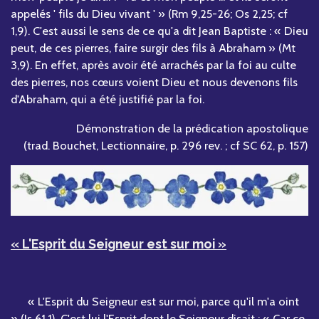
appelés ' fils du Dieu vivant ' » (Rm 9,25-26; Os 2,25; cf
1,9). C'est aussi le sens de ce qu'a dit Jean Baptiste : « Dieu
peut, de ces pierres, faire surgir des fils à Abraham » (Mt
3,9). En effet, après avoir été arrachés par la foi au culte
des pierres, nos cœurs voient Dieu et nous devenons fils
d'Abraham, qui a été justifié par la foi.
Démonstration de la prédication apostolique
(trad. Bouchet, Lectionnaire, p. 296 rev. ; cf SC 62, p. 157)
« L'Esprit du Seigneur est sur moi »
« L'Esprit du Seigneur est sur moi, parce qu'il m'a oint
» (Is 61,1). C'est lui l'Esprit dont le Seigneur disait : « Car ce