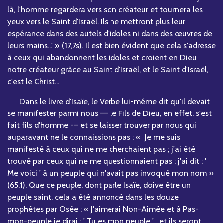
là, l'homme regardera vers son créateur et tournera les
yeux vers le Saint d'Israël. Ils ne mettront plus leur
espérance dans des autels d'idoles ni dans des œuvres de
leurs mains...' » (17,7s). Il est bien évident que cela s'adresse
à ceux qui abandonnent les idoles et croient en Dieu
notre créateur grâce au Saint d'Israël, et le Saint d'Israël,
c'est le Christ...
Dans le livre d'Isaïe, le Verbe lui-même dit qu'il devait
se manifester parmi nous –- le Fils de Dieu, en effet, s'est
fait fils d'homme -– et se laisser trouver par nous qui
auparavant ne le connaissions pas : « Je me suis
manifesté à ceux qui ne me cherchaient pas ; j'ai été
trouvé par ceux qui ne me questionnaient pas ; j'ai dit : '
Me voici ' à un peuple qui n'avait pas invoqué mon nom »
(65,1). Que ce peuple, dont parle Isaïe, doive être un
peuple saint, cela a été annoncé dans les douze
prophètes par Osée : « J'aimerai Non-Aimée et à Pas-
mon-peuple je dirai : ' Tu es mon peuple '... et ils seront