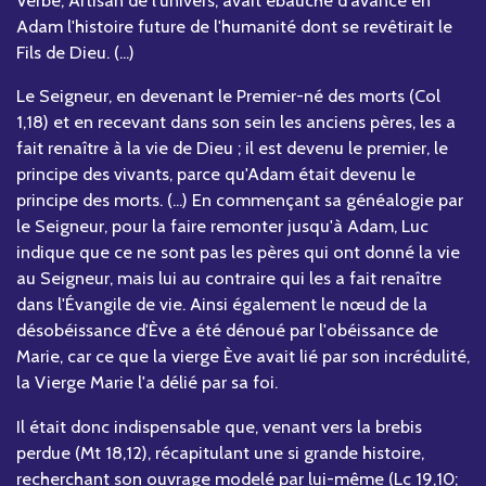
Verbe, Artisan de l'univers, avait ébauché d'avance en
Adam l'histoire future de l'humanité dont se revêtirait le
Fils de Dieu. (...)
Le Seigneur, en devenant le Premier-né des morts (Col
1,18) et en recevant dans son sein les anciens pères, les a
fait renaître à la vie de Dieu ; il est devenu le premier, le
principe des vivants, parce qu'Adam était devenu le
principe des morts. (...) En commençant sa généalogie par
le Seigneur, pour la faire remonter jusqu'à Adam, Luc
indique que ce ne sont pas les pères qui ont donné la vie
au Seigneur, mais lui au contraire qui les a fait renaître
dans l'Évangile de vie. Ainsi également le nœud de la
désobéissance d'Ève a été dénoué par l'obéissance de
Marie, car ce que la vierge Ève avait lié par son incrédulité,
la Vierge Marie l'a délié par sa foi.
Il était donc indispensable que, venant vers la brebis
perdue (Mt 18,12), récapitulant une si grande histoire,
recherchant son ouvrage modelé par lui-même (Lc 19,10;