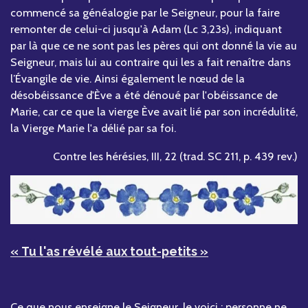
commencé sa généalogie par le Seigneur, pour la faire
remonter de celui-ci jusqu'à Adam (Lc 3,23s), indiquant
par là que ce ne sont pas les pères qui ont donné la vie au
Seigneur, mais lui au contraire qui les a fait renaître dans
l’Évangile de vie. Ainsi également le nœud de la
désobéissance d'Ève a été dénoué par l'obéissance de
Marie, car ce que la vierge Ève avait lié par son incrédulité,
la Vierge Marie l'a délié par sa foi.
Contre les hérésies, III, 22 (trad. SC 211, p. 439 rev.)
« Tu l'as révélé aux tout-petits »
Ce que nous enseigne le Seigneur, le voici : personne ne