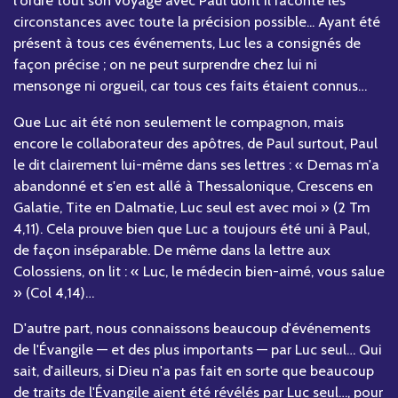
l'ordre tout son voyage avec Paul dont il raconte les
circonstances avec toute la précision possible... Ayant été
présent à tous ces événements, Luc les a consignés de
façon précise ; on ne peut surprendre chez lui ni
mensonge ni orgueil, car tous ces faits étaient connus…
Que Luc ait été non seulement le compagnon, mais
encore le collaborateur des apôtres, de Paul surtout, Paul
le dit clairement lui-même dans ses lettres : « Demas m'a
abandonné et s'en est allé à Thessalonique, Crescens en
Galatie, Tite en Dalmatie, Luc seul est avec moi » (2 Tm
4,11). Cela prouve bien que Luc a toujours été uni à Paul,
de façon inséparable. De même dans la lettre aux
Colossiens, on lit : « Luc, le médecin bien-aimé, vous salue
» (Col 4,14)…
D'autre part, nous connaissons beaucoup d'événements
de l'Évangile — et des plus importants — par Luc seul… Qui
sait, d'ailleurs, si Dieu n'a pas fait en sorte que beaucoup
de traits de l'Évangile aient été révélés par Luc seul…, pour