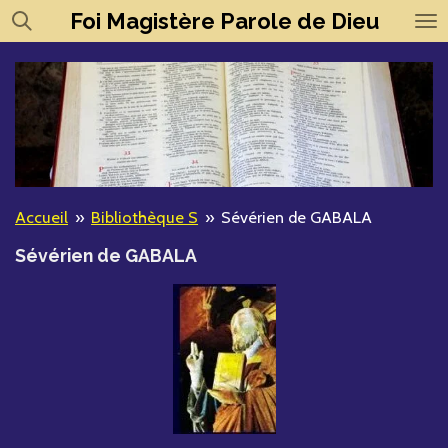
Foi
Magistère
Parole de Dieu
Passer
au
contenu
principal
Accueil
»
Bibliothèque S
»
Sévérien de GABALA
Sévérien de GABALA