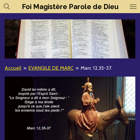
Foi
Magistère
Parole de Dieu
Passer
au
contenu
principal
Accueil
»
EVANGILE DE MARC
»
Marc 12,35-37.