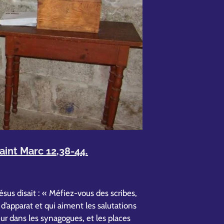
aint Marc 12,38-44.
us disait : « Méfiez-vous des scribes,
’apparat et qui aiment les salutations
eur dans les synagogues, et les places