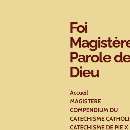
Passer
au
contenu
Foi
principal
Magistèr
Parole d
Dieu
Accueil
MAGISTERE
COMPENDIUM DU
CATECHISME CATHOL
CATECHISME DE PIE X