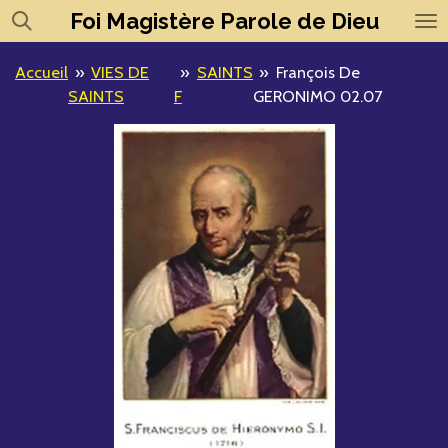
Foi
Magistère
Parole de Dieu
Passer
au
contenu
Accueil
»
VIES DE
»
SAINTS
»
François De
principal
SAINTS
F
GERONIMO 02.07