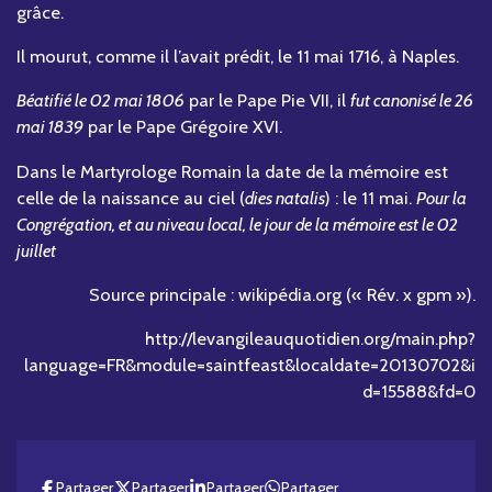
grâce.
Il mourut, comme il l’avait prédit, le 11 mai 1716, à Naples.
Béatifié le 02 mai 1806
par le Pape Pie VII, il
fut canonisé le 26
mai 1839
par le Pape Grégoire XVI.
Dans le Martyrologe Romain la date de la mémoire est
celle de la naissance au ciel (
dies natalis
) : le 11 mai.
Pour la
Congrégation, et au niveau local, le jour de la mémoire est le 02
juillet
Source principale : wikipédia.org (« Rév. x gpm »).
http://levangileauquotidien.org/main.php?
language=FR&module=saintfeast&localdate=20130702&i
d=15588&fd=0
Partager
Partager
Partager
Partager