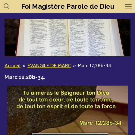
Foi
Magistère
Parole de Dieu
Passer
au
contenu
principal
Accueil
»
EVANGILE DE MARC
»
Marc 12,28b-34.
Marc 12,28b-34.