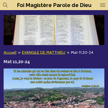
Foi
Magistère
Parole de Dieu
Passer
au
contenu
principal
Accueil
»
EVANGILE DE MATTHIEU
»
Mat 11,20-24
Mat 11,20-24