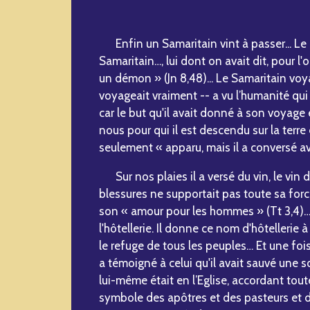
Enfin un Samaritain vint à passer... Le
Samaritain…, lui dont on avait dit, pour l'
un démon » (Jn 8,48)... Le Samaritain voyag
voyageait vraiment -- a vu l’humanité qui gi
car le but qu'il avait donné à son voyage é
nous pour qui il est descendu sur la terre e
seulement « apparu, mais il a conversé av
Sur nos plaies il a versé du vin, le vin d
blessures ne supportait pas toute sa force,
son « amour pour les hommes » (Tt 3,4)… 
l'hôtellerie. Il donne ce nom d'hôtellerie à
le refuge de tous les peuples… Et une fois 
a témoigné à celui qu'il avait sauvé une so
lui-même était en l’Eglise, accordant toute 
symbole des apôtres et des pasteurs et d