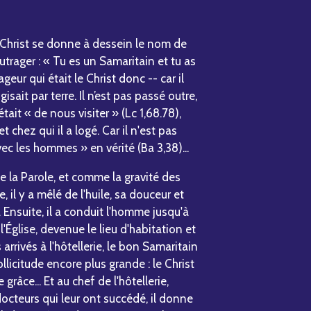
 Christ se donne à dessein le nom de
outrager : « Tu es un Samaritain et tu as
eur qui était le Christ donc -- car il
sait par terre. Il n’est pas passé outre,
tait « de nous visiter » (Lc 1,68.78),
t chez qui il a logé. Car il n'est pas
ec les hommes » en vérité (Ba 3,38)...
e la Parole, et comme la gravité des
 il y a mêlé de l'huile, sa douceur et
Ensuite, il a conduit l'homme jusqu'à
 l'Église, devenue le lieu d'habitation et
arrivés à l'hôtellerie, le bon Samaritain
llicitude encore plus grande : le Christ
grâce... Et au chef de l'hôtellerie,
octeurs qui leur ont succédé, il donne