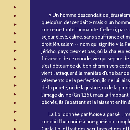
« Un homme descendait de Jérusalem à J
quelqu'un descendait » mais « un homme 
concerne toute l'humanité. Celle-ci, par su
séjour élevé, calme, sans souffrance et 
droit Jérusalem -- nom qui signifie « la P
Jéricho, pays creux et bas, où la chaleur es
fiévreuse de ce monde, vie qui sépare de 
s'est détournée du bon chemin vers cett
vient l'attaquer à la manière d'une bande 
vêtements de la perfection, ils ne lui lai
de la pureté, ni de la justice, ni de la pru
l’image divine (Gn 1,26), mais la frappant
péchés, ils l'abattent et la laissent enfin 
La Loi donnée par Moïse a passé…, mais 
conduit l'humanité à une guérison complète
Car la Loi offrait des sacrifices et des 