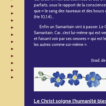
parfaits, sous le rapport de la conscience
que « le sang des taureaux et des boucs é
(He 10,1.4)...
Enfin un Samaritain vint à passer. Le C
Samaritain. Car…c’est lui-même qui est ve
et faisant voir par ses oeuvres « qui est 
les autres comme soi-même ».
(trad. d
Le Christ soigne l’humanité bl