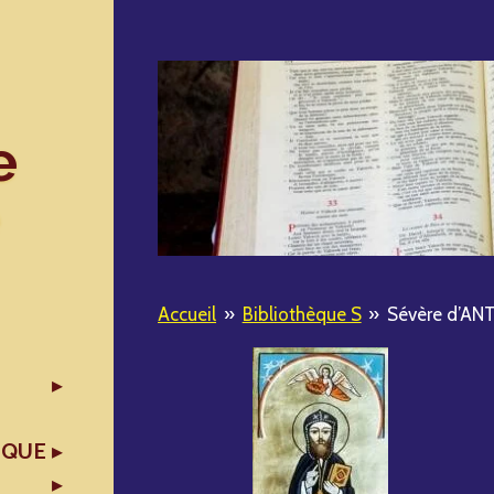
e
Accueil
»
Bibliothèque S
»
Sévère d’AN
IQUE
X