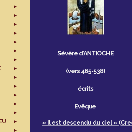
Sévère d’ANTIOCHE
E
(vers 465-538)
écrits
Evêque
EU
« Il est descendu du ciel » (Cr