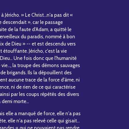
éricho. » Le Christ…n'a pas dit «
descendait », car le passage
ite de la faute d'Adam, a quitté le
merveilleux du paradis, nommé à bon
aix de Dieu » -- et est descendu vers
t étouffante. Jéricho, c'est la vie
Dieu... Une fois donc que l'humanité
e vie…, la troupe des démons sauvages
de brigands. Ils la dépouillent des
ssent aucune trace de la force d'âme, ni
dence, ni de rien de ce qui caractérise
 ainsi par les coups répétés des divers
à demi morte...
elle a manqué de force, elle n'a pas
, elle n'a pas relevé celle qui gisait…
offrandes « qui ne pouvaient pas rendre