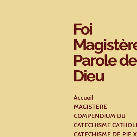
Passer
au
contenu
Foi
principal
Magistèr
Parole de
Dieu
Accueil
MAGISTERE
COMPENDIUM DU
CATECHISME CATHOL
CATECHISME DE PIE 