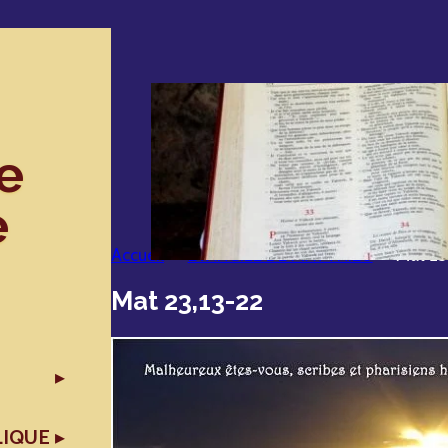
e
e
Accueil
»
EVANGILE DE MATTHIEU
»
Mat 23
Mat 23,13-22
LIQUE