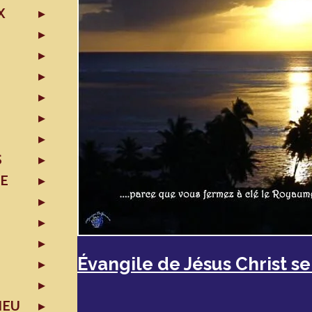
X
S
TE
Évangile de Jésus Christ se
IEU