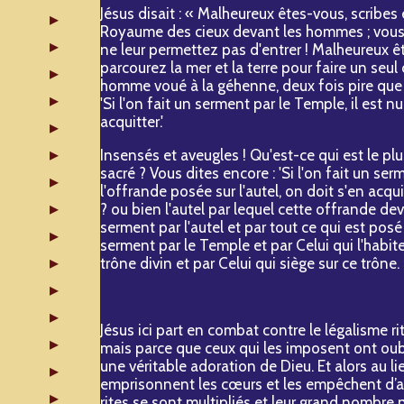
Jésus disait : « Malheureux êtes-vous, scribes
Royaume des cieux devant les hommes ; vous-
ne leur permettez pas d'entrer ! Malheureux ê
parcourez la mer et la terre pour faire un seul
homme voué à la géhenne, deux fois pire que v
'Si l'on fait un serment par le Temple, il est nu
acquitter.'
Insensés et aveugles ! Qu'est-ce qui est le plu
sacré ? Vous dites encore : 'Si l'on fait un serme
l'offrande posée sur l'autel, on doit s'en acqui
? ou bien l'autel par lequel cette offrande dev
serment par l'autel et par tout ce qui est posé
serment par le Temple et par Celui qui l'habite 
trône divin et par Celui qui siège sur ce trône.
Jésus ici part en combat contre le légalisme ri
mais parce que ceux qui les imposent ont oubl
une véritable adoration de Dieu. Et alors au l
emprisonnent les cœurs et les empêchent d’all
rites se sont multipliés et leur grand nombre n