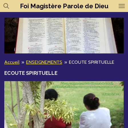
Foi
Magistère
Parole de Dieu
Passer
au
contenu
principal
Accueil
»
ENSEIGNEMENTS
»
ECOUTE SPIRITUELLE
ECOUTE SPIRITUELLE